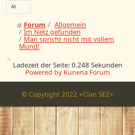
Forum
Allgemein
Im Netz gefunden
Man spricht nicht mit vollem
Mund!
Ladezeit der Seite: 0.248 Sekunden
Powered by
Kunena Forum
© Copytight 2022 +Clan SEZ+